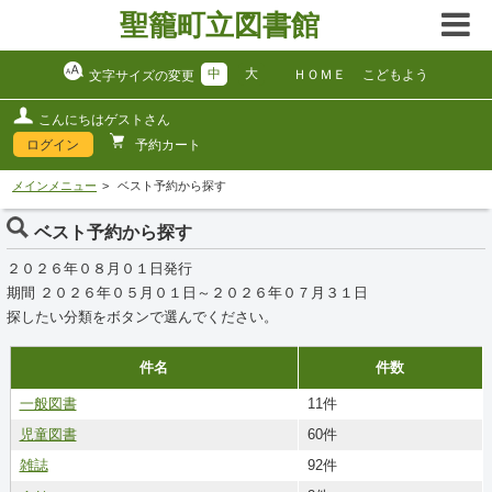
聖籠町立図書館
中
大
ＨＯＭＥ
こどもよう
文字サイズの変更
こんにちはゲストさん
ログイン
予約カート
メインメニュー
ベスト予約から探す
ベスト予約から探す
２０２６年０８月０１日発行
期間 ２０２６年０５月０１日～２０２６年０７月３１日
探したい分類をボタンで選んでください。
件名
件数
一般図書
11件
児童図書
60件
雑誌
92件