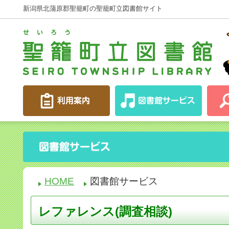
新潟県北蒲原郡聖籠町の聖籠町立図書館サイト
HOME
図書館サービス
レファレンス(調査相談)