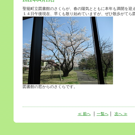
2022年04月15日
聖籠町立図書館のさくらが、春の陽気とともに本年も満開を迎
１４日午後現在、早くも散り始めていますが、ぜひ散歩がてら
図書館の窓からのさくらです。
≪ 前へ
│
一覧へ
│
次へ ≫